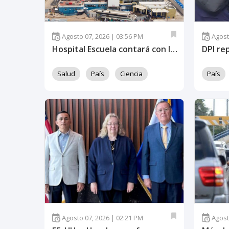
Agosto 07, 2026 | 03:56 PM
Agost
Hospital Escuela contará con laboratorio especializado para impulsar trasplantes de órganos
Salud
País
Ciencia
País
Agosto 07, 2026 | 02:21 PM
Agost