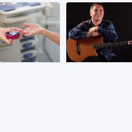
o 06, 2026 | 08:42 PM
Agosto 06, 2026 | 08:24 PM
Diez hondureños son diagnosticados con diabetes cada día
País
Música
País
Entretenim