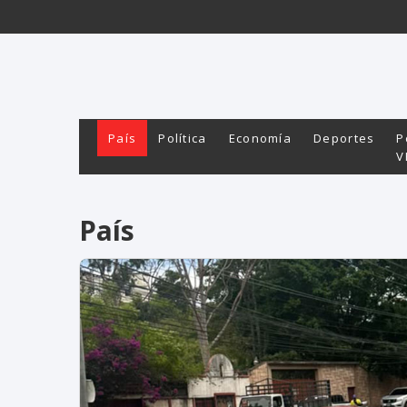
País
Política
Economía
Deportes
P
V
País