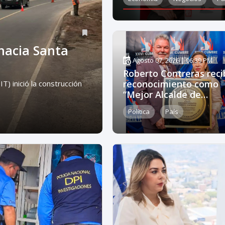
 hacia Santa
Agosto 07, 2026 | 06:39 PM
Roberto Contreras reci
reconocimiento como
T) inició la construcción
“Mejor Alcalde de
Centroamérica”
Política
País