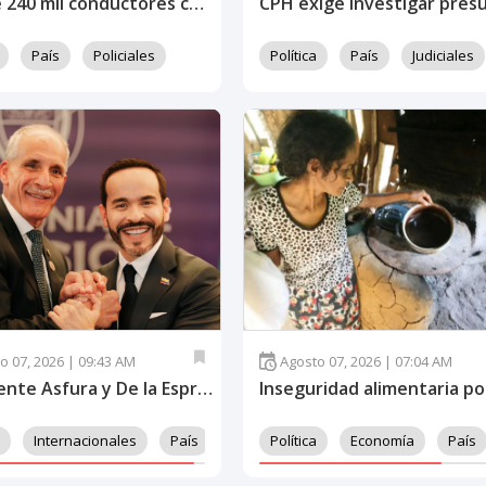
Más de 240 mil conductores con multas pendientes no podrán realizar trámites policiales
País
Policiales
Política
País
Judiciales
o 07, 2026 | 09:43 AM
Agosto 07, 2026 | 07:04 AM
Presidente Asfura y De la Espriella abordan cooperación entre Honduras y Colombia
Internacionales
País
Política
Economía
País