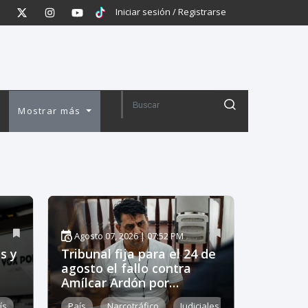
Iniciar sesión / Registrarse
o
Mostrar más
Agosto 07, 2026 | 07:52 PM
s y
Tribunal fija para el 24 de
agosto el fallo contra
Amílcar Ardón por
presunto lavado de
ís
País
Narcotráfico
Judiciales