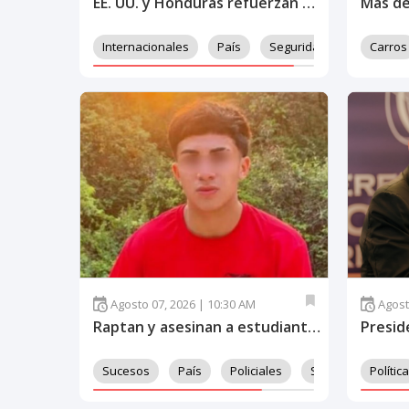
EE. UU. y Honduras refuerzan alianza para combatir el crimen organizado y fortalecer la seguridad
Internacionales
País
Seguridad
Carros
Agosto 07, 2026 | 10:30 AM
Agost
Raptan y asesinan a estudiante del Abelardo R. Fortín; investigan presunto engaño en redes sociales
Sucesos
País
Policiales
Seguridad
Política