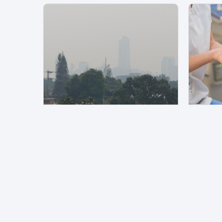
Agosto 06, 2026 | 09:08 PM
Agost
Polvo del Sahara mantendrá ambiente seco y altas temperaturas durante agosto en Honduras
País
Medio Ambiente
Clima
Salud