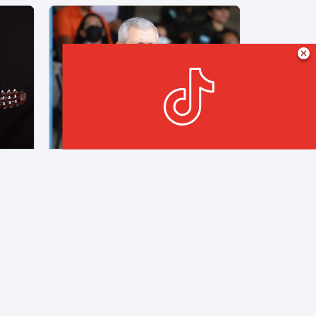
Agosto 06, 2026 | 07:02 PM
Honduras recuerda a Guillermo Anderson a 10 años de su muerte
Reprograman audiencia de declaración de imputado contra Roosevelt Hernández
iento
País
Judiciales