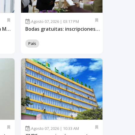
Agosto 07, 2026 | 03:17 PM
Designada María Antonieta Mejía afirma que reelección de JOH fue ilegal
Bodas gratuitas: inscripciones cierran el 21 de agosto en el Distrito Central y Santa Lucía
País
Agosto 07, 2026 | 10:33 AM